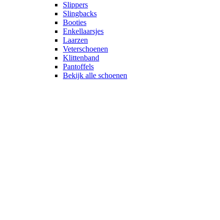
Slippers
Slingbacks
Booties
Enkellaarsjes
Laarzen
Veterschoenen
Klittenband
Pantoffels
Bekijk alle schoenen