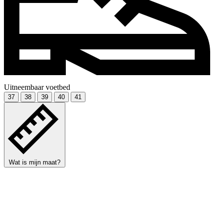
Uitneembaar voetbed
37
38
39
40
41
Wat is mijn maat?