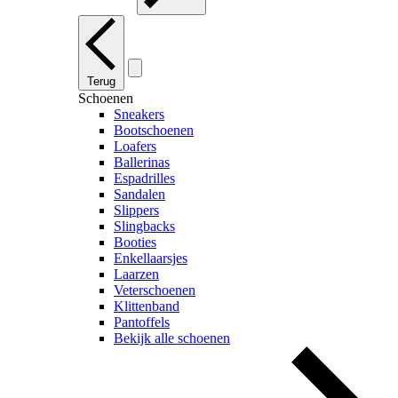
Terug
Schoenen
Sneakers
Bootschoenen
Loafers
Ballerinas
Espadrilles
Sandalen
Slippers
Slingbacks
Booties
Enkellaarsjes
Laarzen
Veterschoenen
Klittenband
Pantoffels
Bekijk alle schoenen