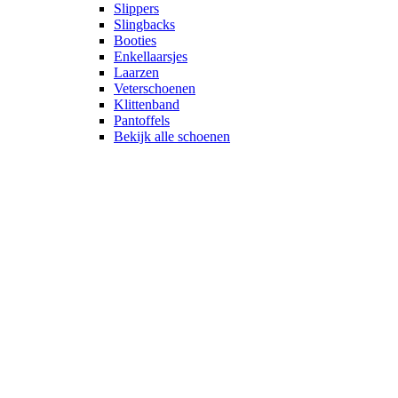
Slippers
Slingbacks
Booties
Enkellaarsjes
Laarzen
Veterschoenen
Klittenband
Pantoffels
Bekijk alle schoenen