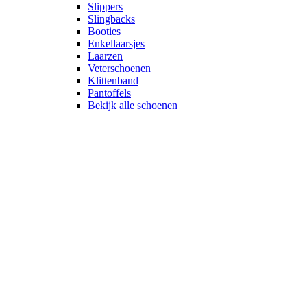
Slippers
Slingbacks
Booties
Enkellaarsjes
Laarzen
Veterschoenen
Klittenband
Pantoffels
Bekijk alle schoenen