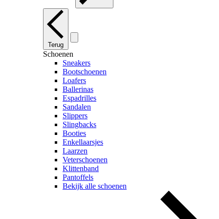
Terug
Schoenen
Sneakers
Bootschoenen
Loafers
Ballerinas
Espadrilles
Sandalen
Slippers
Slingbacks
Booties
Enkellaarsjes
Laarzen
Veterschoenen
Klittenband
Pantoffels
Bekijk alle schoenen