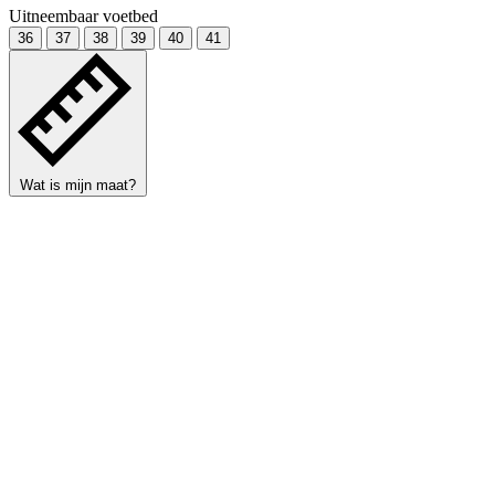
Uitneembaar voetbed
36
37
38
39
40
41
Wat is mijn maat?