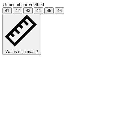
Uitneembaar voetbed
41
42
43
44
45
46
Wat is mijn maat?