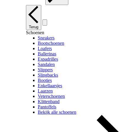
Terug
Schoenen
Sneakers
Bootschoenen
Loafers
Ballerinas
Espadrilles
Sandalen
Slippers
Slingbacks
Booties
Enkellaarsjes
Laarzen
Veterschoenen
Klittenband
Pantoffels
Bekijk alle schoenen