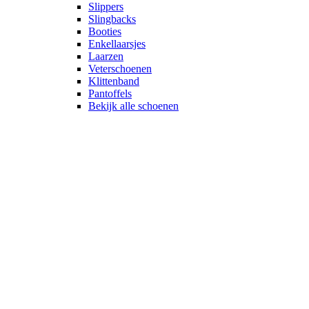
Slippers
Slingbacks
Booties
Enkellaarsjes
Laarzen
Veterschoenen
Klittenband
Pantoffels
Bekijk alle schoenen