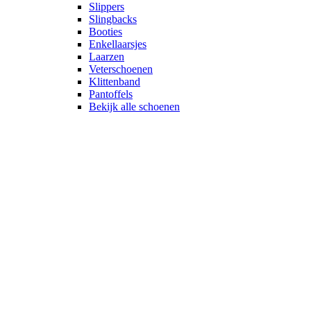
Slippers
Slingbacks
Booties
Enkellaarsjes
Laarzen
Veterschoenen
Klittenband
Pantoffels
Bekijk alle schoenen