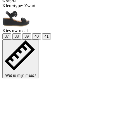
€ 99,95
Kleur/type:
Zwart
Kies uw maat
37
38
39
40
41
Wat is mijn maat?