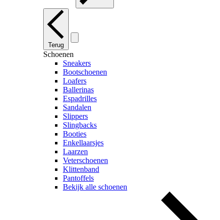
Terug
Schoenen
Sneakers
Bootschoenen
Loafers
Ballerinas
Espadrilles
Sandalen
Slippers
Slingbacks
Booties
Enkellaarsjes
Laarzen
Veterschoenen
Klittenband
Pantoffels
Bekijk alle schoenen