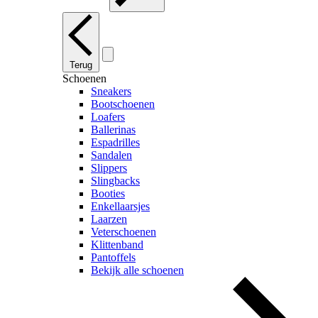
Terug
Schoenen
Sneakers
Bootschoenen
Loafers
Ballerinas
Espadrilles
Sandalen
Slippers
Slingbacks
Booties
Enkellaarsjes
Laarzen
Veterschoenen
Klittenband
Pantoffels
Bekijk alle schoenen