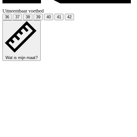
Uitneembaar voetbed
36
37
38
39
40
41
42
Wat is mijn maat?