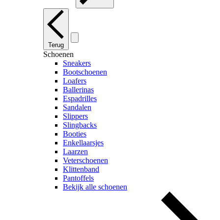
Terug
Schoenen
Sneakers
Bootschoenen
Loafers
Ballerinas
Espadrilles
Sandalen
Slippers
Slingbacks
Booties
Enkellaarsjes
Laarzen
Veterschoenen
Klittenband
Pantoffels
Bekijk alle schoenen