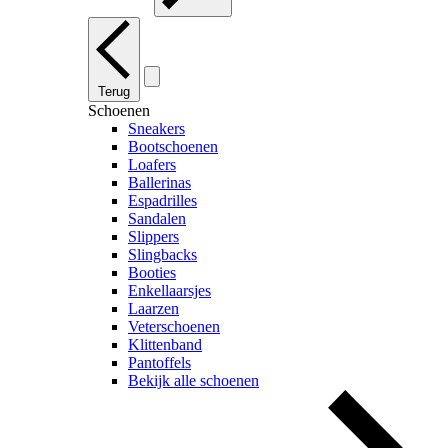
Terug
Schoenen
Sneakers
Bootschoenen
Loafers
Ballerinas
Espadrilles
Sandalen
Slippers
Slingbacks
Booties
Enkellaarsjes
Laarzen
Veterschoenen
Klittenband
Pantoffels
Bekijk alle schoenen