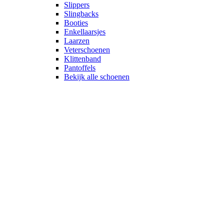
Slippers
Slingbacks
Booties
Enkellaarsjes
Laarzen
Veterschoenen
Klittenband
Pantoffels
Bekijk alle schoenen