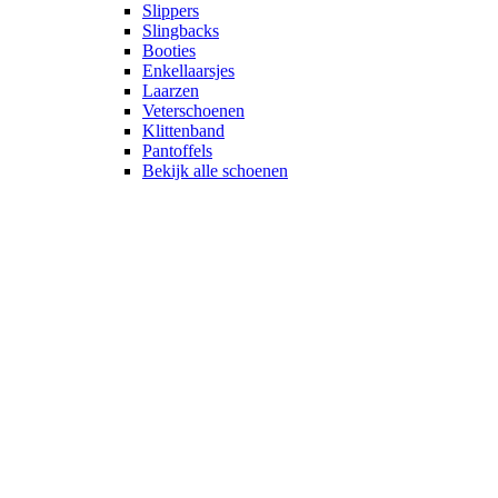
Slippers
Slingbacks
Booties
Enkellaarsjes
Laarzen
Veterschoenen
Klittenband
Pantoffels
Bekijk alle schoenen