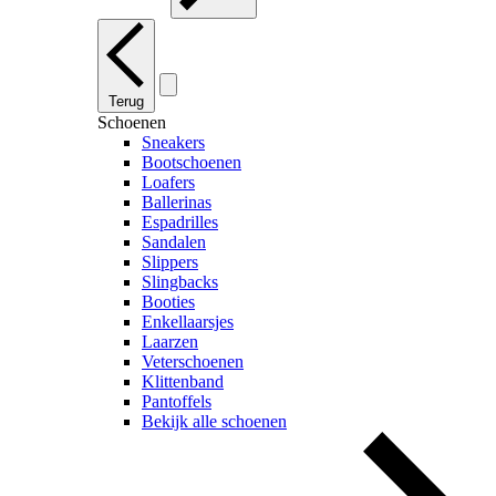
Terug
Schoenen
Sneakers
Bootschoenen
Loafers
Ballerinas
Espadrilles
Sandalen
Slippers
Slingbacks
Booties
Enkellaarsjes
Laarzen
Veterschoenen
Klittenband
Pantoffels
Bekijk alle schoenen