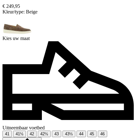
€ 249,95
Kleur/type:
Beige
Kies uw maat
Uitneembaar voetbed
41
41½
42
42½
43
43½
44
45
46