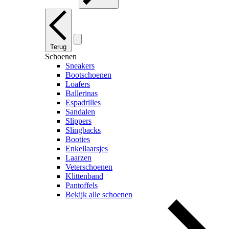
Terug
Schoenen
Sneakers
Bootschoenen
Loafers
Ballerinas
Espadrilles
Sandalen
Slippers
Slingbacks
Booties
Enkellaarsjes
Laarzen
Veterschoenen
Klittenband
Pantoffels
Bekijk alle schoenen