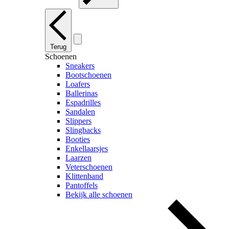
Terug
Schoenen
Sneakers
Bootschoenen
Loafers
Ballerinas
Espadrilles
Sandalen
Slippers
Slingbacks
Booties
Enkellaarsjes
Laarzen
Veterschoenen
Klittenband
Pantoffels
Bekijk alle schoenen