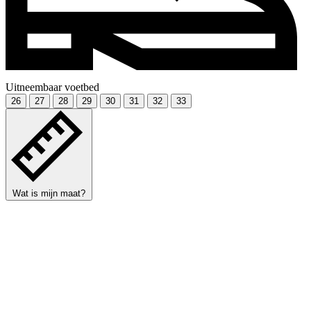
Uitneembaar voetbed
26
27
28
29
30
31
32
33
Wat is mijn maat?