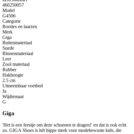
460250057
Model
G4506
Categorie
Booties en laarzen
Merk
Giga
Buitenmateriaal
Suede
Binnenmateriaal
Leer
Zool materiaal
Rubber
Hakhoogte
2.5 cm
Uitneembaar voetbed
Ja
Wijdtemaat
G
Giga
'Het is een feestje om deze schoenen te dragen!' en dat is ook echt
zo. GIGA Shoes is hét hippe merk voor modebewuste kids, die