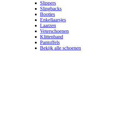
Slippers
Slingbacks
Booties
Enkellaarsjes
Laarzen
Veterschoenen
Klittenband
Pantoffels
Bekijk alle schoenen