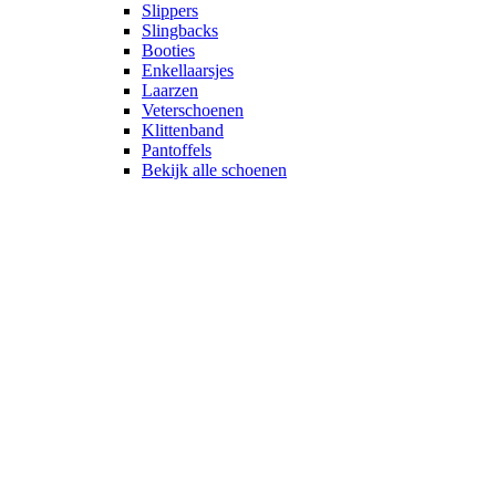
Slippers
Slingbacks
Booties
Enkellaarsjes
Laarzen
Veterschoenen
Klittenband
Pantoffels
Bekijk alle schoenen