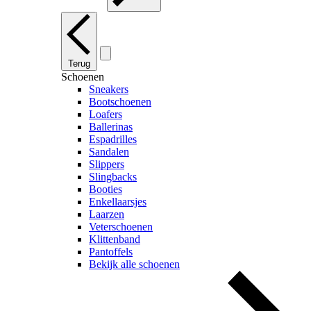
Terug
Schoenen
Sneakers
Bootschoenen
Loafers
Ballerinas
Espadrilles
Sandalen
Slippers
Slingbacks
Booties
Enkellaarsjes
Laarzen
Veterschoenen
Klittenband
Pantoffels
Bekijk alle schoenen