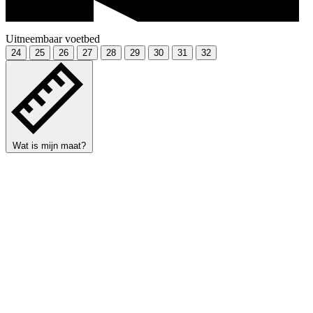
Uitneembaar voetbed
24
25
26
27
28
29
30
31
32
Wat is mijn maat?