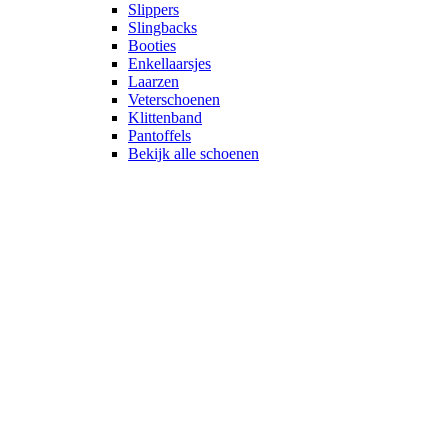
Slippers
Slingbacks
Booties
Enkellaarsjes
Laarzen
Veterschoenen
Klittenband
Pantoffels
Bekijk alle schoenen