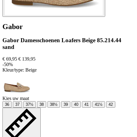
Gabor
Gabor Damesschoenen Loafers Beige 85.214.44
sand
€ 69,95
€ 139,95
-50%
Kleur/type:
Beige
Kies uw maat
36
37
37½
38
38½
39
40
41
41½
42