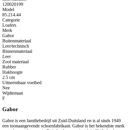
120020199
Model
85.214.44
Categorie
Loafers
Merk
Gabor
Buitenmateriaal
Leer/technisch
Binnenmateriaal
Leer
Zool materiaal
Rubber
Hakhoogte
2.5 cm
Uitneembaar voetbed
Nee
Wijdtemaat
F
Gabor
Gabor is een familiebedrijf uit Zuid-Duitsland en is al sinds 1949
een toonaangevende schoenfabrikant. Gabor is het bekendste merk