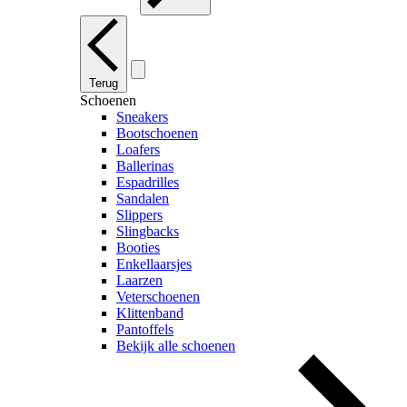
Terug
Schoenen
Sneakers
Bootschoenen
Loafers
Ballerinas
Espadrilles
Sandalen
Slippers
Slingbacks
Booties
Enkellaarsjes
Laarzen
Veterschoenen
Klittenband
Pantoffels
Bekijk alle schoenen