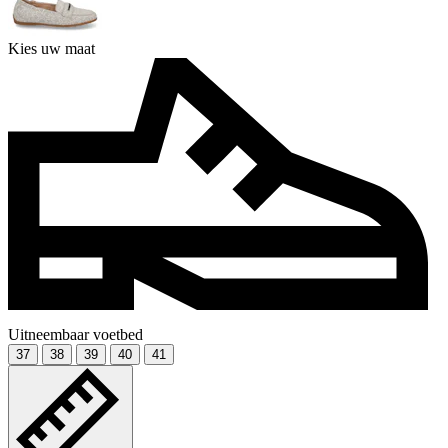
Kies uw maat
Uitneembaar voetbed
37
38
39
40
41