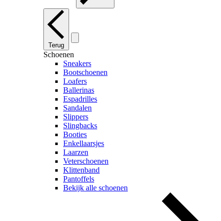
Terug
Schoenen
Sneakers
Bootschoenen
Loafers
Ballerinas
Espadrilles
Sandalen
Slippers
Slingbacks
Booties
Enkellaarsjes
Laarzen
Veterschoenen
Klittenband
Pantoffels
Bekijk alle schoenen