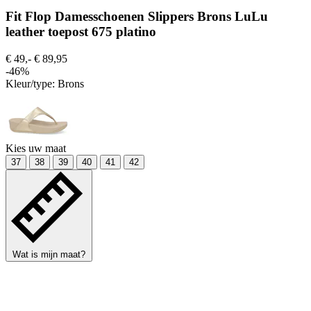
Fit Flop Damesschoenen Slippers Brons LuLu
leather toepost 675 platino
€ 49,-
€ 89,95
-46%
Kleur/type:
Brons
Kies uw maat
37
38
39
40
41
42
Wat is mijn maat?