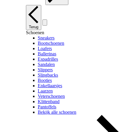
Terug
Schoenen
Sneakers
Bootschoenen
Loafers
Ballerinas
Espadrilles
Sandalen
Slippers
Slingbacks
Booties
Enkellaarsjes
Laarzen
Veterschoenen
Klittenband
Pantoffels
Bekijk alle schoenen