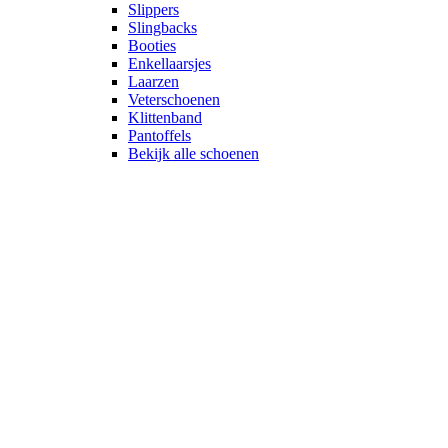
Slippers
Slingbacks
Booties
Enkellaarsjes
Laarzen
Veterschoenen
Klittenband
Pantoffels
Bekijk alle schoenen