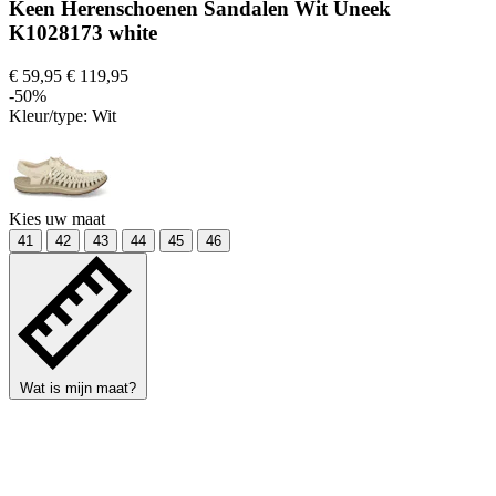
Keen Herenschoenen Sandalen Wit Uneek
K1028173 white
€ 59,95
€ 119,95
-50%
Kleur/type:
Wit
Kies uw maat
41
42
43
44
45
46
Wat is mijn maat?