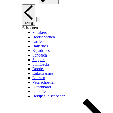
Terug
Schoenen
Sneakers
Bootschoenen
Loafers
Ballerinas
Espadrilles
Sandalen
Slippers
Slingbacks
Booties
Enkellaarsjes
Laarzen
Veterschoenen
Klittenband
Pantoffels
Bekijk alle schoenen