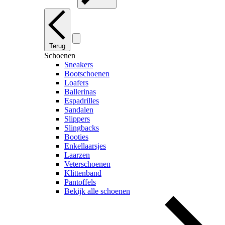
Terug
Schoenen
Sneakers
Bootschoenen
Loafers
Ballerinas
Espadrilles
Sandalen
Slippers
Slingbacks
Booties
Enkellaarsjes
Laarzen
Veterschoenen
Klittenband
Pantoffels
Bekijk alle schoenen