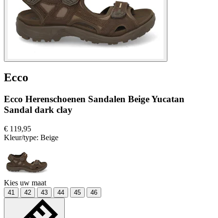
Ecco
Ecco Herenschoenen Sandalen Beige Yucatan
Sandal dark clay
€ 119,95
Kleur/type:
Beige
Kies uw maat
41
42
43
44
45
46