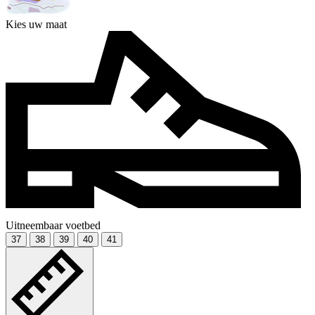
Kies uw maat
Uitneembaar voetbed
37
38
39
40
41