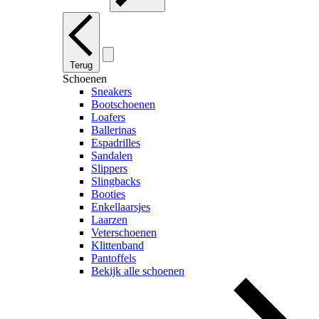
Terug
Schoenen
Sneakers
Bootschoenen
Loafers
Ballerinas
Espadrilles
Sandalen
Slippers
Slingbacks
Booties
Enkellaarsjes
Laarzen
Veterschoenen
Klittenband
Pantoffels
Bekijk alle schoenen