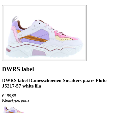
DWRS label
DWRS label Damesschoenen Sneakers paars Pluto
J5217-57 white lila
€ 159,95
Kleur/type:
paars