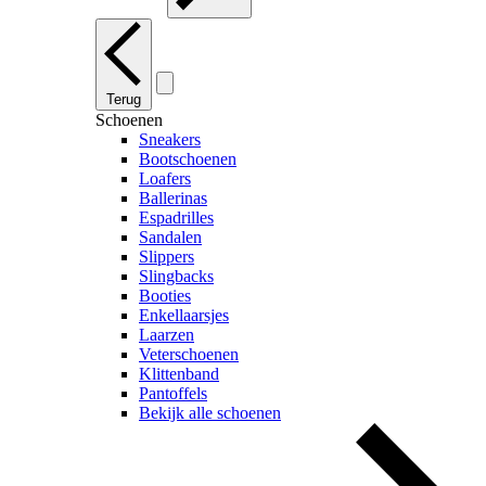
Terug
Schoenen
Sneakers
Bootschoenen
Loafers
Ballerinas
Espadrilles
Sandalen
Slippers
Slingbacks
Booties
Enkellaarsjes
Laarzen
Veterschoenen
Klittenband
Pantoffels
Bekijk alle schoenen