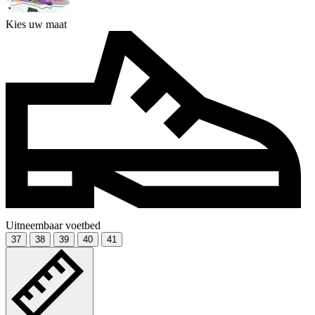
Kies uw maat
Uitneembaar voetbed
37
38
39
40
41