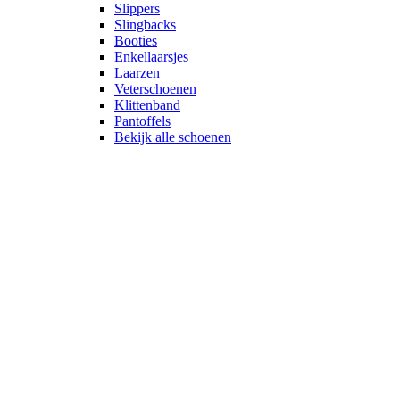
Slippers
Slingbacks
Booties
Enkellaarsjes
Laarzen
Veterschoenen
Klittenband
Pantoffels
Bekijk alle schoenen