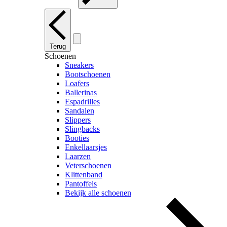
Terug
Schoenen
Sneakers
Bootschoenen
Loafers
Ballerinas
Espadrilles
Sandalen
Slippers
Slingbacks
Booties
Enkellaarsjes
Laarzen
Veterschoenen
Klittenband
Pantoffels
Bekijk alle schoenen