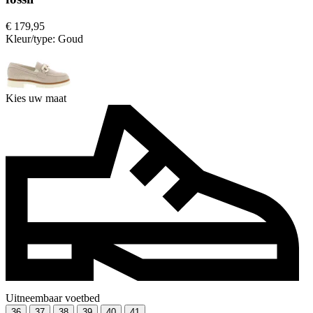
€ 179,95
Kleur/type:
Goud
Kies uw maat
Uitneembaar voetbed
36
37
38
39
40
41