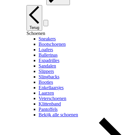
Terug
Schoenen
Sneakers
Bootschoenen
Loafers
Ballerinas
Espadrilles
Sandalen
Slippers
Slingbacks
Booties
Enkellaarsjes
Laarzen
Veterschoenen
Klittenband
Pantoffels
Bekijk alle schoenen