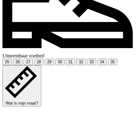
Uitneembaar voetbed
25
26
27
28
29
30
31
32
33
34
35
Wat is mijn maat?