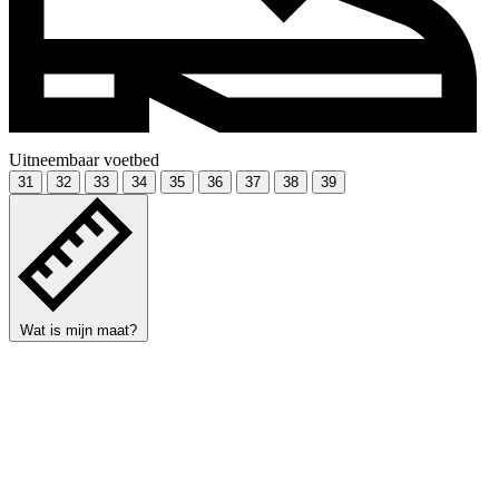
Uitneembaar voetbed
31
32
33
34
35
36
37
38
39
Wat is mijn maat?