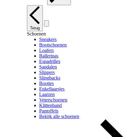
Terug
Schoenen
Sneakers
Bootschoenen
Loafers
Ballerinas
Espadrilles
Sandalen
Slippers
Slingbacks
Booties
Enkellaarsjes
Laarzen
Veterschoenen
Klittenband
Pantoffels
Bekijk alle schoenen