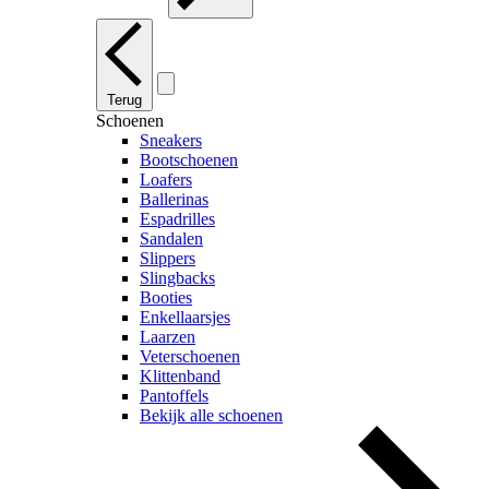
Terug
Schoenen
Sneakers
Bootschoenen
Loafers
Ballerinas
Espadrilles
Sandalen
Slippers
Slingbacks
Booties
Enkellaarsjes
Laarzen
Veterschoenen
Klittenband
Pantoffels
Bekijk alle schoenen