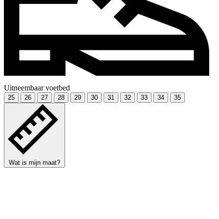
Uitneembaar voetbed
25
26
27
28
29
30
31
32
33
34
35
Wat is mijn maat?