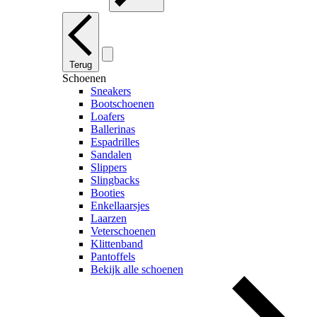
Terug
Schoenen
Sneakers
Bootschoenen
Loafers
Ballerinas
Espadrilles
Sandalen
Slippers
Slingbacks
Booties
Enkellaarsjes
Laarzen
Veterschoenen
Klittenband
Pantoffels
Bekijk alle schoenen