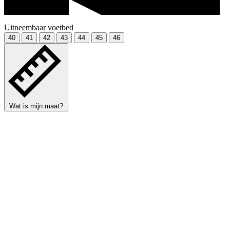
Uitneembaar voetbed
40
41
42
43
44
45
46
Wat is mijn maat?