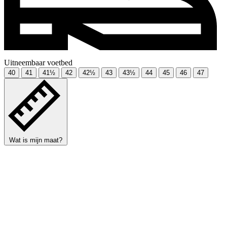
Uitneembaar voetbed
40
41
41½
42
42½
43
43½
44
45
46
47
Wat is mijn maat?