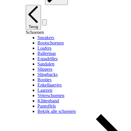
Terug
Schoenen
Sneakers
Bootschoenen
Loafers
Ballerinas
Espadrilles
Sandalen
Slippers
Slingbacks
Booties
Enkellaarsjes
Laarzen
Veterschoenen
Klittenband
Pantoffels
Bekijk alle schoenen