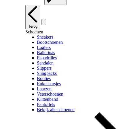
Terug
Schoenen
Sneakers
Bootschoenen
Loafers
Ballerinas
Espadrilles
Sandalen
Slippers
Slingbacks
Booties
Enkellaarsjes
Laarzen
Veterschoenen
Klittenband
Pantoffels
Bekijk alle schoenen