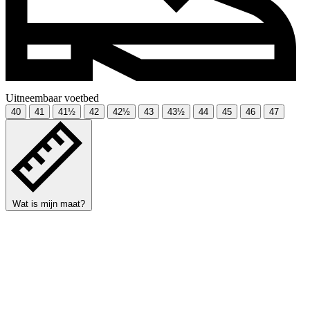
Uitneembaar voetbed
40
41
41½
42
42½
43
43½
44
45
46
47
Wat is mijn maat?