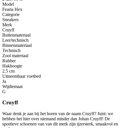
Model
Fearia Hex
Categorie
Sneakers
Merk
Cruyff
Buitenmateriaal
Leer/technisch
Binnenmateriaal
Technisch
Zool materiaal
Rubber
Hakhoogte
2.5 cm
Uitneembaar voetbed
Ja
Wijdtemaat
G
Cruyff
Waar denk je aan bij het horen van de naam Cruyff? Juist: we
hebben het hier over niemand minder dan Johan Cruyff! De
sportieve schoenen van van dit merk zijn ijzersterk, smaakvol en