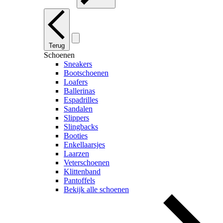
Terug
Schoenen
Sneakers
Bootschoenen
Loafers
Ballerinas
Espadrilles
Sandalen
Slippers
Slingbacks
Booties
Enkellaarsjes
Laarzen
Veterschoenen
Klittenband
Pantoffels
Bekijk alle schoenen