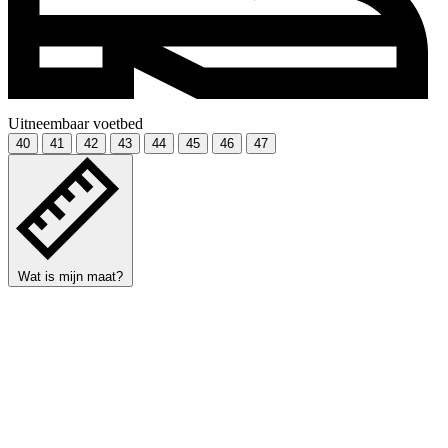
Uitneembaar voetbed
40
41
42
43
44
45
46
47
Wat is mijn maat?