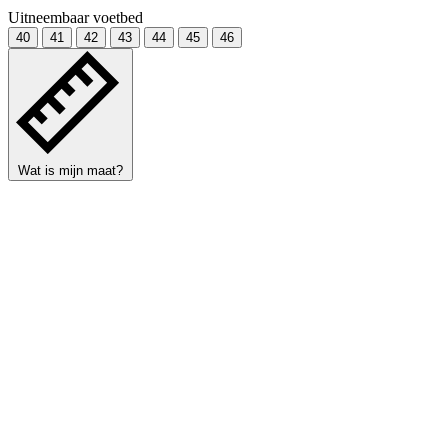
Uitneembaar voetbed
40
41
42
43
44
45
46
Wat is mijn maat?