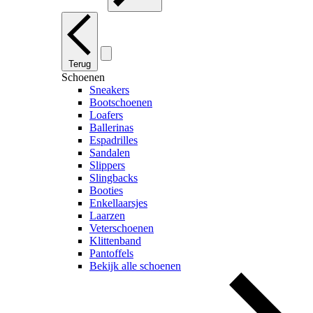
Terug
Schoenen
Sneakers
Bootschoenen
Loafers
Ballerinas
Espadrilles
Sandalen
Slippers
Slingbacks
Booties
Enkellaarsjes
Laarzen
Veterschoenen
Klittenband
Pantoffels
Bekijk alle schoenen