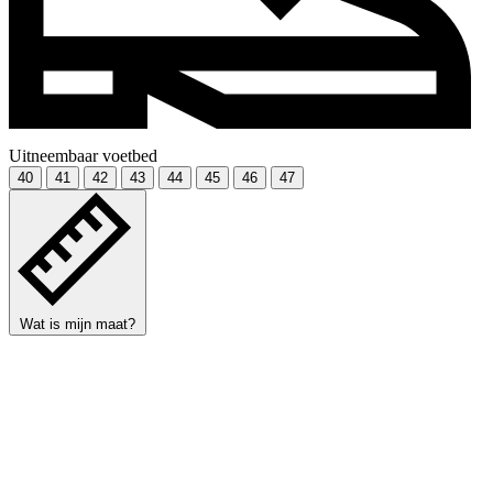
Uitneembaar voetbed
40
41
42
43
44
45
46
47
Wat is mijn maat?