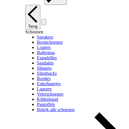
Terug
Schoenen
Sneakers
Bootschoenen
Loafers
Ballerinas
Espadrilles
Sandalen
Slippers
Slingbacks
Booties
Enkellaarsjes
Laarzen
Veterschoenen
Klittenband
Pantoffels
Bekijk alle schoenen