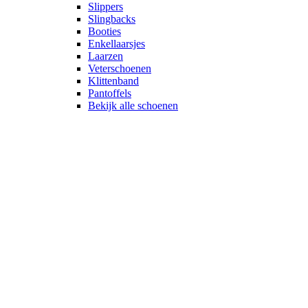
Slippers
Slingbacks
Booties
Enkellaarsjes
Laarzen
Veterschoenen
Klittenband
Pantoffels
Bekijk alle schoenen