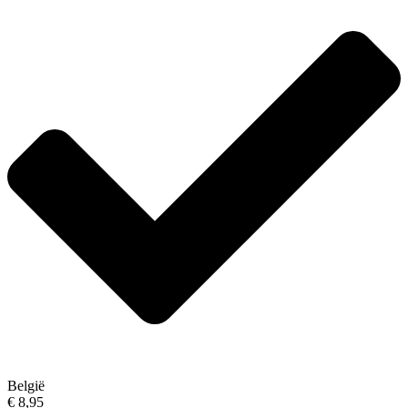
België
€ 8,95