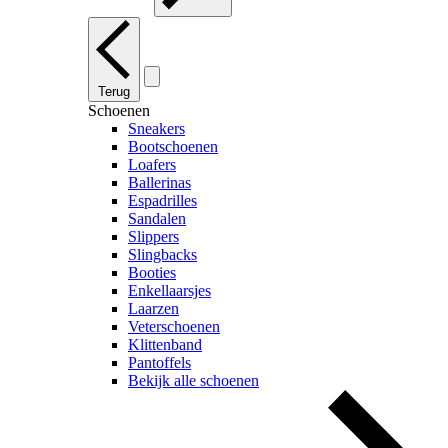
Terug
Schoenen
Sneakers
Bootschoenen
Loafers
Ballerinas
Espadrilles
Sandalen
Slippers
Slingbacks
Booties
Enkellaarsjes
Laarzen
Veterschoenen
Klittenband
Pantoffels
Bekijk alle schoenen