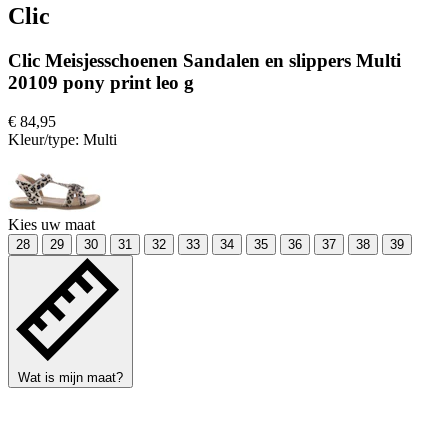
Clic
Clic Meisjesschoenen Sandalen en slippers Multi
20109 pony print leo g
€ 84,95
Kleur/type:
Multi
Kies uw maat
28
29
30
31
32
33
34
35
36
37
38
39
Wat is mijn maat?