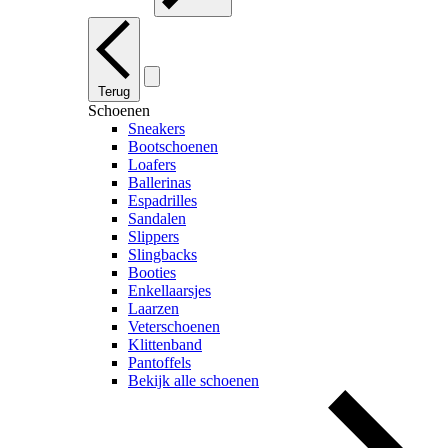
Terug
Schoenen
Sneakers
Bootschoenen
Loafers
Ballerinas
Espadrilles
Sandalen
Slippers
Slingbacks
Booties
Enkellaarsjes
Laarzen
Veterschoenen
Klittenband
Pantoffels
Bekijk alle schoenen