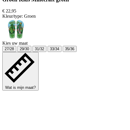
€ 22,95
Kleur/type:
Groen
Kies uw maat
27/28
29/30
31/32
33/34
35/36
Wat is mijn maat?