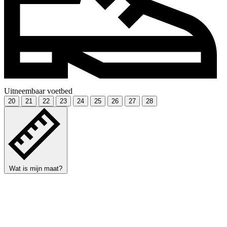
Uitneembaar voetbed
20
21
22
23
24
25
26
27
28
Wat is mijn maat?