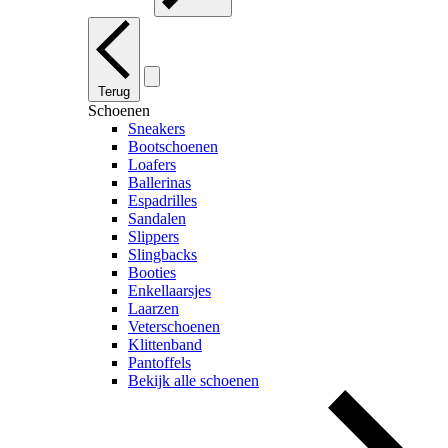
Terug
Schoenen
Sneakers
Bootschoenen
Loafers
Ballerinas
Espadrilles
Sandalen
Slippers
Slingbacks
Booties
Enkellaarsjes
Laarzen
Veterschoenen
Klittenband
Pantoffels
Bekijk alle schoenen