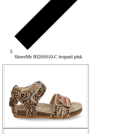
ShoesMe BI26S010-C leopard pink