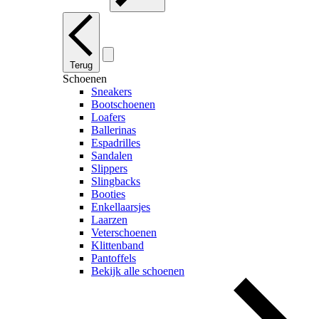
Terug
Schoenen
Sneakers
Bootschoenen
Loafers
Ballerinas
Espadrilles
Sandalen
Slippers
Slingbacks
Booties
Enkellaarsjes
Laarzen
Veterschoenen
Klittenband
Pantoffels
Bekijk alle schoenen