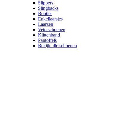
Slippers
Slingbacks
Booties
Enkellaarsjes
Laarzen
Veterschoenen
Klittenband
Pantoffels
Bekijk alle schoenen