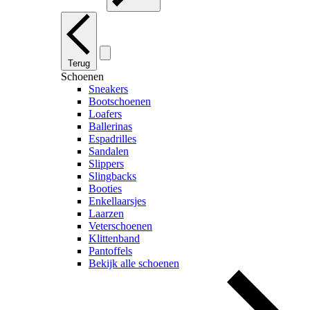
Terug
Schoenen
Sneakers
Bootschoenen
Loafers
Ballerinas
Espadrilles
Sandalen
Slippers
Slingbacks
Booties
Enkellaarsjes
Laarzen
Veterschoenen
Klittenband
Pantoffels
Bekijk alle schoenen