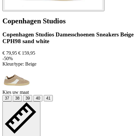
Copenhagen Studios
Copenhagen Studios Damesschoenen Sneakers Beige
CPH98 sand white
€ 79,95
€ 159,95
-50%
Kleur/type:
Beige
Kies uw maat
37
38
39
40
41