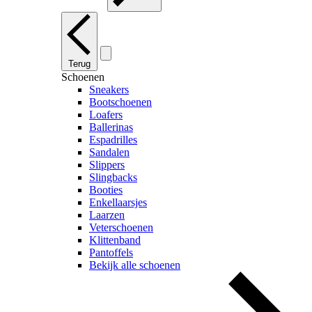
Terug
Schoenen
Sneakers
Bootschoenen
Loafers
Ballerinas
Espadrilles
Sandalen
Slippers
Slingbacks
Booties
Enkellaarsjes
Laarzen
Veterschoenen
Klittenband
Pantoffels
Bekijk alle schoenen