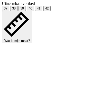
Uitneembaar voetbed
37
38
39
40
41
42
Wat is mijn maat?