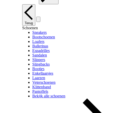
Terug
Schoenen
Sneakers
Bootschoenen
Loafers
Ballerinas
Espadrilles
Sandalen
Slippers
Slingbacks
Booties
Enkellaarsjes
Laarzen
Veterschoenen
Klittenband
Pantoffels
Bekijk alle schoenen