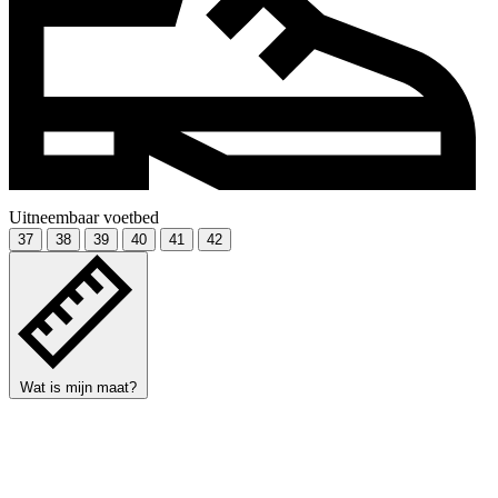
Uitneembaar voetbed
37
38
39
40
41
42
Wat is mijn maat?