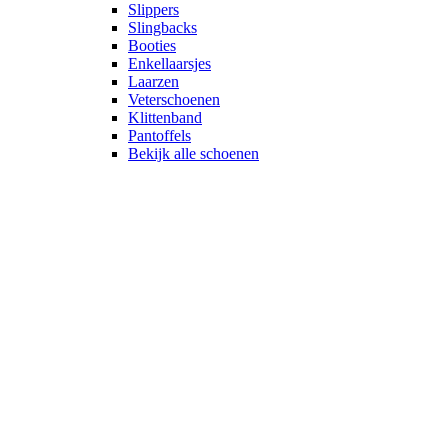
Slippers
Slingbacks
Booties
Enkellaarsjes
Laarzen
Veterschoenen
Klittenband
Pantoffels
Bekijk alle schoenen